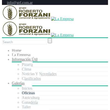
info@grf.com.ar
Home
La Empresa
Información Útil
Pizarra
Clima
Noticias Y Novedades
Clasificados
Galerías
Inicios
Oficinas
Agricultura
Ganadería
Taller