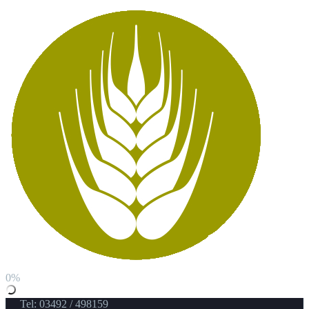
0%
Tel: 03492 / 498159