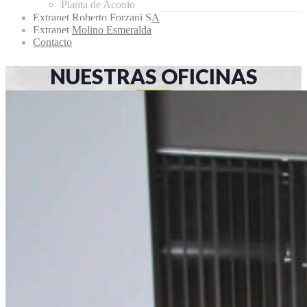
Planta de Acopio
Extranet Roberto Forzani SA
Extranet Molino Esmeralda
Contacto
NUESTRAS OFICINAS