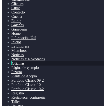
Clientes
Clima
Contacto
Cuenta
Entrar
Galerías
Ganadería
Home
Información Útil
Inicios
La Empresa
Miembros
Noticias
Noticias Y Novedades
Oficinas
Página de ejemplo
Pizarra
Planta de Acopio
Portfolio Classic 09-2
Portfolio Classic 10
Portfolio Classic 10-2
Registro
Restablecer contraseña
Taller
Usuario